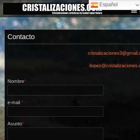
Español
Contacto
cristalizaciones3@gmail
ilopez@cristalizaciones
Nombre
*
e-mail
*
Asunto
*