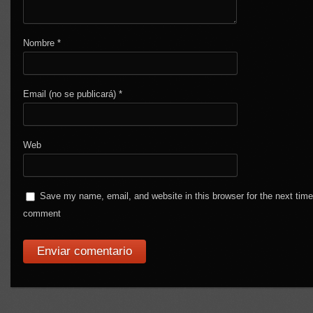
Nombre
*
Email (no se publicará)
*
Web
Save my name, email, and website in this browser for the next time
comment