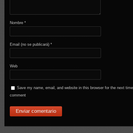
Nombre
*
Email (no se publicará)
*
Web
Save my name, email, and website in this browser for the next time
comment