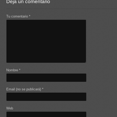
Deja un comentario
Tu comentario
*
Nombre
*
Email (no se publicará)
*
Web