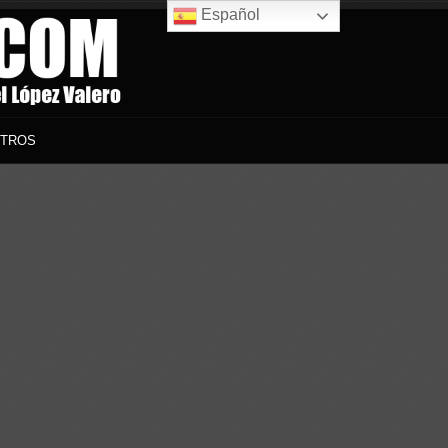
Español
TROS