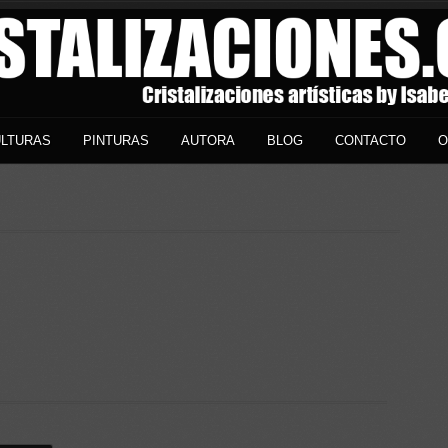
LTURAS
PINTURAS
AUTORA
BLOG
CONTACTO
O